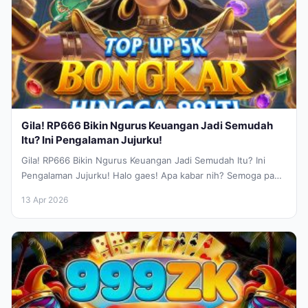
Gila! RP666 Bikin Ngurus Keuangan Jadi Semudah
Itu? Ini Pengalaman Jujurku!
Gila! RP666 Bikin Ngurus Keuangan Jadi Semudah Itu? Ini
Pengalaman Jujurku! Halo gaes! Apa kabar nih? Semoga pada
sehat-sehat aja...
13 Apr 2026