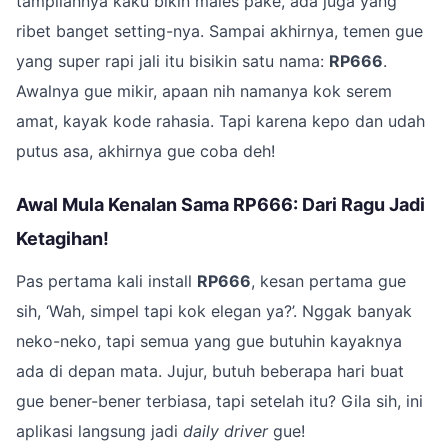
tampilannya kaku bikin males pake, ada juga yang
ribet banget setting-nya. Sampai akhirnya, temen gue
yang super rapi jali itu bisikin satu nama:
RP666
.
Awalnya gue mikir, apaan nih namanya kok serem
amat, kayak kode rahasia. Tapi karena kepo dan udah
putus asa, akhirnya gue coba deh!
Awal Mula Kenalan Sama RP666: Dari Ragu Jadi
Ketagihan!
Pas pertama kali install
RP666
, kesan pertama gue
sih, ‘Wah, simpel tapi kok elegan ya?’. Nggak banyak
neko-neko, tapi semua yang gue butuhin kayaknya
ada di depan mata. Jujur, butuh beberapa hari buat
gue bener-bener terbiasa, tapi setelah itu? Gila sih, ini
aplikasi langsung jadi
daily driver
gue!