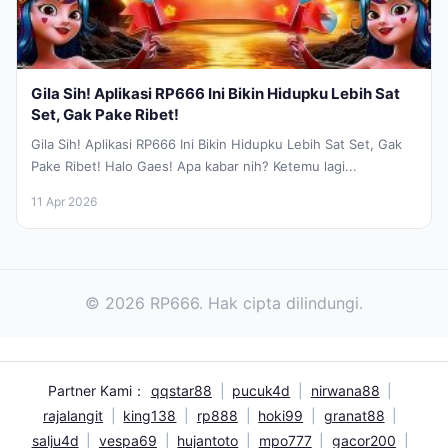
Gila Sih! Aplikasi RP666 Ini Bikin Hidupku Lebih Sat
Set, Gak Pake Ribet!
Gila Sih! Aplikasi RP666 Ini Bikin Hidupku Lebih Sat Set, Gak
Pake Ribet! Halo Gaes! Apa kabar nih? Ketemu lagi...
11 Apr 2026
© 2026 RP666. Hak cipta dilindungi.
Partner Kami：
qqstar88
|
pucuk4d
|
nirwana88
|
rajalangit
|
king138
|
rp888
|
hoki99
|
granat88
|
salju4d
|
vespa69
|
hujantoto
|
mpo777
|
gacor200
|